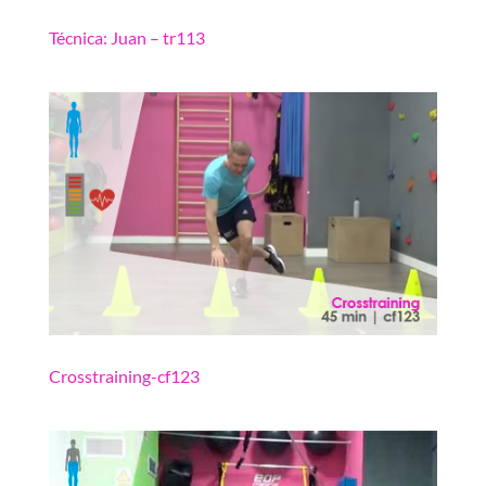
Técnica: Juan – tr113
Crosstraining-cf123