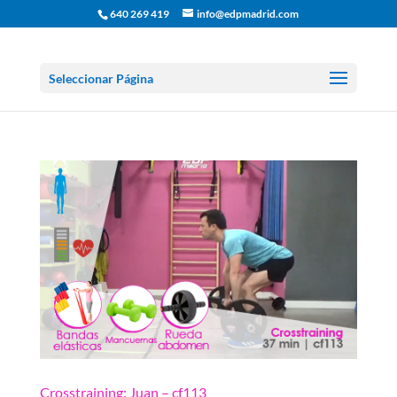
640 269 419
info@edpmadrid.com
Seleccionar Página
Crosstraining: Juan – cf113