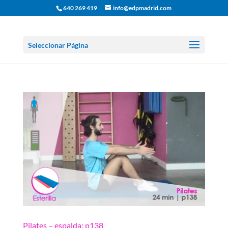
640 269 419
info@edpmadrid.com
Seleccionar Página
Pilates – espalda: p138