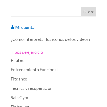
o
dI
t
ar
ot
A
gr
p
o
n
d
e
p
a
ar
k
p
m
ti
r
Mi cuenta
¿Cómo interpretar los iconos de los vídeos?
Tipos de ejercicio
Pilates
Entrenamiento Funcional
Fitdance
Técnica y recuperación
Sala Gym
Fit boxing