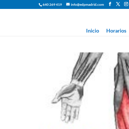
640 269 419
info@edpmadrid.com
Inicio
Horarios