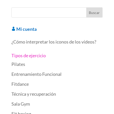
o
dI
t
ar
ot
A
gr
p
o
n
d
e
p
a
ar
k
p
m
ti
r
Mi cuenta
¿Cómo interpretar los iconos de los vídeos?
Tipos de ejercicio
Pilates
Entrenamiento Funcional
Fitdance
Técnica y recuperación
Sala Gym
Fit boxing