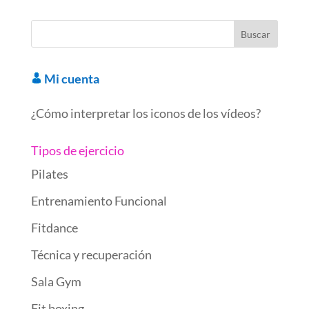
o
dI
t
ar
ot
A
gr
p
o
n
d
e
p
a
ar
k
p
m
ti
r
Mi cuenta
¿Cómo interpretar los iconos de los vídeos?
Tipos de ejercicio
Pilates
Entrenamiento Funcional
Fitdance
Técnica y recuperación
Sala Gym
Fit boxing