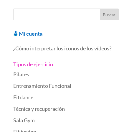
o
dI
t
ar
ot
A
gr
p
o
n
d
e
p
a
ar
k
p
m
ti
r
Mi cuenta
¿Cómo interpretar los iconos de los vídeos?
Tipos de ejercicio
Pilates
Entrenamiento Funcional
Fitdance
Técnica y recuperación
Sala Gym
Fit boxing