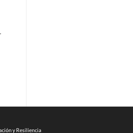
,
n
ción y Resiliencia