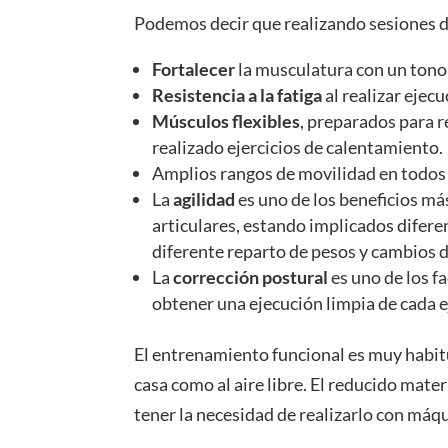
Podemos decir que realizando sesiones 
Fortalecer
la musculatura con un tono
Resistencia a la fatiga
al realizar ejec
Músculos flexibles
, preparados para 
realizado ejercicios de calentamiento.
Amplios rangos de movilidad en todos 
La
agilidad
es uno de los beneficios má
articulares, estando implicados difer
diferente reparto de pesos y cambios d
La
corrección postural
es uno de los f
obtener una ejecución limpia de cada e
El entrenamiento funcional es muy habitu
casa como al aire libre. El reducido mater
tener la necesidad de realizarlo con máq