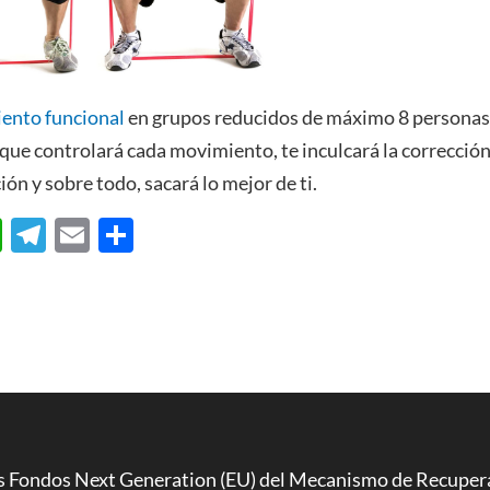
ento funcional
en grupos reducidos de máximo 8 personas
que controlará cada movimiento, te inculcará la correcció
ión y sobre todo, sacará lo mejor de ti.
W
T
E
C
h
el
m
o
at
e
ail
m
s
gr
p
A
a
ar
p
m
ti
p
r
os Fondos Next Generation (EU) del Mecanismo de Recupera