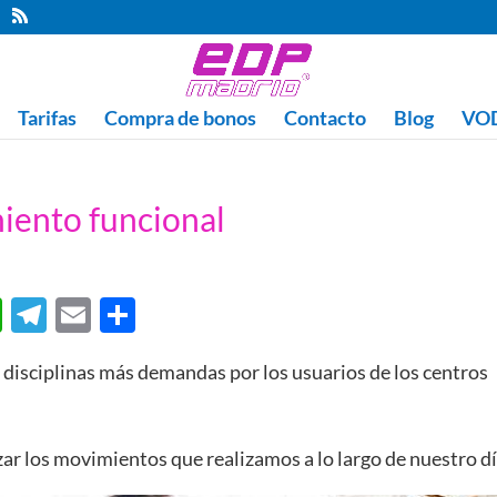
Tarifas
Compra de bonos
Contacto
Blog
VOD
iento funcional
W
T
E
C
h
el
m
o
s disciplinas más demandas por los usuarios de los centros
at
e
ail
m
s
gr
p
A
a
ar
r los movimientos que realizamos a lo largo de nuestro dí
p
m
ti