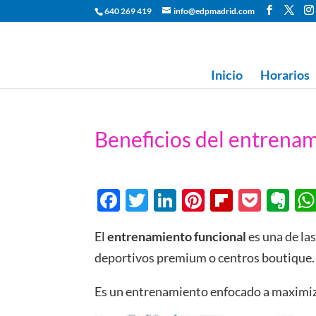
640 269 419
info@edpmadrid.com
Inicio
Horarios
Beneficios del entrenam
F
T
Li
Pi
Fl
P
E
ac
w
n
nt
ip
o
v
El
entrenamiento funcional
es una de la
e
itt
k
er
b
ck
er
deportivos premium o centros boutique.
b
er
e
es
o
et
n
o
dI
t
ar
ot
Es un entrenamiento enfocado a maximiza
o
n
d
e