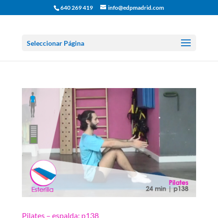
640 269 419
info@edpmadrid.com
Seleccionar Página
Pilates – espalda: p138