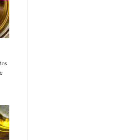
atos
ue