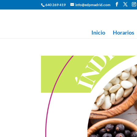
640 269 419
info@edpmadrid.com
Inicio
Horarios