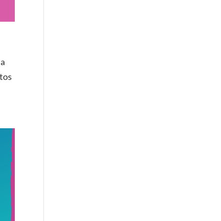
 a
itos